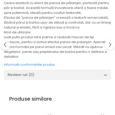
Ceara elastică cu efect de panza de păianjen, perfectă pentru
păr și barbă. Această formulă inovatoare oferă o fixare medie
spre puternică, ideală pentru coafuri texturate,
Efectul de "panza de păianjen" creează o textură remarcabilă,
lăsând părul și barba ușor de stilizat și controlat, dar cu un finisaj
natural și elastic, fără a rigidiza sau a încarca.
Mod de utilizare:
Luati putin produs intre palme si realizati miscari de tip
,,aplauze,, pentru a activa efectul panza de paianjen. Aplicati
panza formata pe parul umed sau uscat. Stilizati cu ajutorul
degetelor, periei sau pieptenelui de barba pentru o definire a
detaliilor.
Informatii conformitate produs
Review-uri
(0)
Produse similare