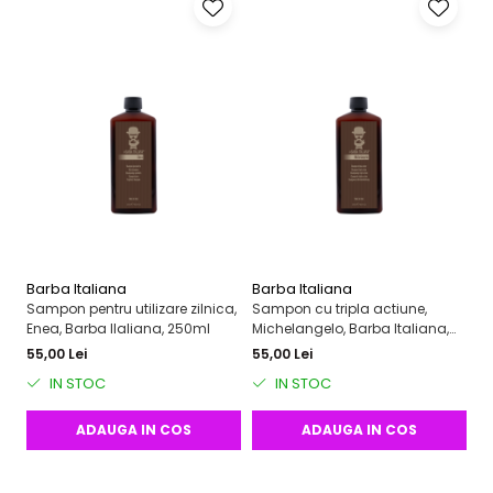
Barba Italiana
Barba Italiana
Ba
Sampon pentru utilizare zilnica,
Sampon cu tripla actiune,
Ge
Enea, Barba IIaliana, 250ml
Michelangelo, Barba Italiana,
Ba
250 ml
55,00 Lei
55,00 Lei
55
IN STOC
IN STOC
ADAUGA IN COS
ADAUGA IN COS