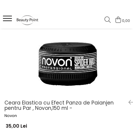
Pentru Ea
Pentru El
0,00
Masca par
Barba si mustata
Sampon par
Sampon par
Ser de par
Styling
Styling
Ulei de par
Ceara Elastica cu Efect Panza de Paianjen
pentru Par , Novon,150 ml -
Novon
35,00 Lei