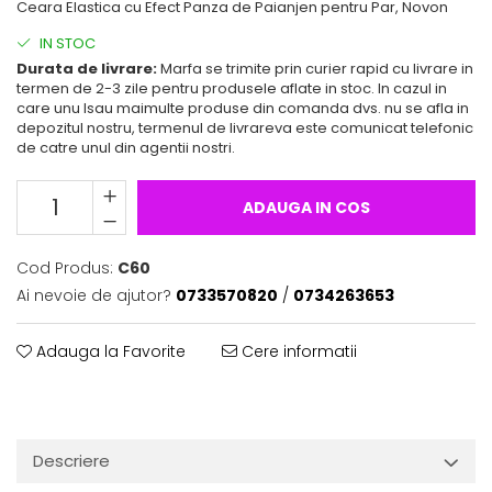
Ceara Elastica cu Efect Panza de Paianjen pentru Par, Novon
IN STOC
Durata de livrare:
Marfa se trimite prin curier rapid cu livrare in
termen de 2-3 zile pentru produsele aflate in stoc. In cazul in
care unu lsau maimulte produse din comanda dvs. nu se afla in
depozitul nostru, termenul de livrareva este comunicat telefonic
de catre unul din agentii nostri.
ADAUGA IN COS
Cod Produs:
C60
Ai nevoie de ajutor?
0733570820
/
0734263653
Adauga la Favorite
Cere informatii
Descriere