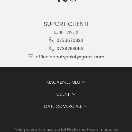
SUPORT CLIENTI
LUNI - VINERI
0733570820
0734263653
office.beautypoint@gmail.com
MAGAZINUL MEU
CLIENTI
DATE COMERCIALE
Totul pentru frumusetea ta!
Platforma E-commerce by