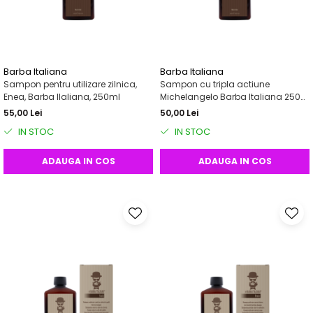
Barba Italiana
Barba Italiana
Sampon pentru utilizare zilnica,
Sampon cu tripla actiune
Enea, Barba IIaliana, 250ml
Michelangelo Barba Italiana 250
ml
55,00 Lei
50,00 Lei
IN STOC
IN STOC
ADAUGA IN COS
ADAUGA IN COS