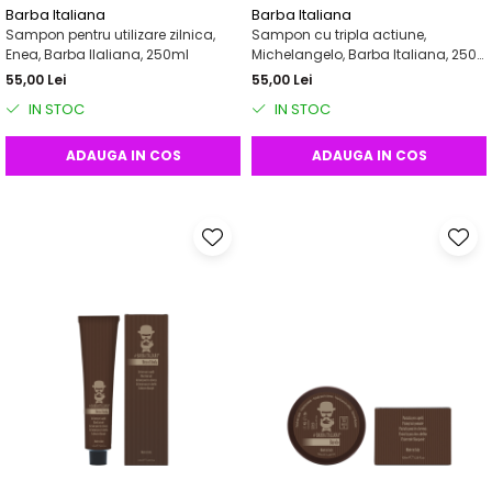
Barba Italiana
Barba Italiana
Sampon pentru utilizare zilnica,
Sampon cu tripla actiune,
Enea, Barba IIaliana, 250ml
Michelangelo, Barba Italiana, 250
ml
55,00 Lei
55,00 Lei
IN STOC
IN STOC
ADAUGA IN COS
ADAUGA IN COS