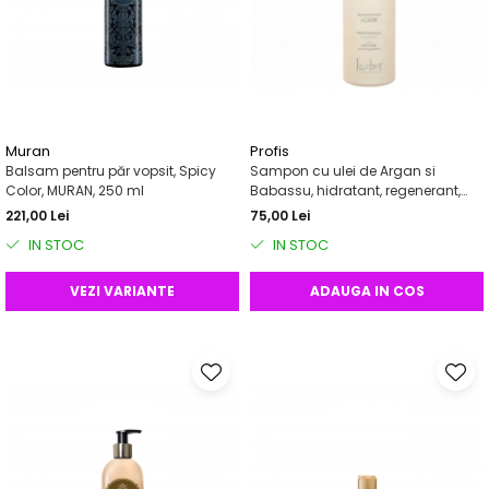
Muran
Profis
Balsam pentru păr vopsit, Spicy
Sampon cu ulei de Argan si
Color, MURAN, 250 ml
Babassu, hidratant, regenerant,
Profis, 1000 ml
221,00 Lei
75,00 Lei
IN STOC
IN STOC
VEZI VARIANTE
ADAUGA IN COS