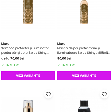
Muran
Muran
Șampon protector și iluminator
Mască de păr protectoare și
pentru păr și corp, Spicy Shiny,
iluminatoare Spicy Shiny , MURAN,
MURAN, 200 ml
200 ml
de la 70,00 Lei
80,00 Lei
IN STOC
IN STOC
VEZI VARIANTE
VEZI VARIANTE