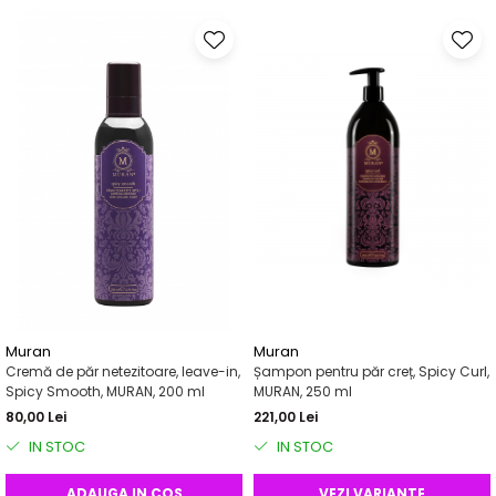
Muran
Muran
Cremă de păr netezitoare, leave-in,
Șampon pentru păr creț, Spicy Curl,
Spicy Smooth, MURAN, 200 ml
MURAN, 250 ml
80,00 Lei
221,00 Lei
IN STOC
IN STOC
ADAUGA IN COS
VEZI VARIANTE