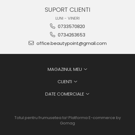
SUPORT CLIENTI
LUNI - VINERI
0733570820
0734263653
office.beautypoint@gmail.com
MAGAZINUL MEU
CLIENTI
DATE COMERCIALE
Totul pentru frumusetea ta!
Platforma E-commerce by
Gomag