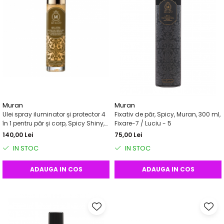
Muran
Muran
Ulei spray iluminator și protector 4
Fixativ de păr, Spicy, Muran, 300 ml,
în 1 pentru păr și corp, Spicy Shiny,
Fixare-7 / Luciu - 5
MURAN, 50 ml
140,00 Lei
75,00 Lei
IN STOC
IN STOC
ADAUGA IN COS
ADAUGA IN COS