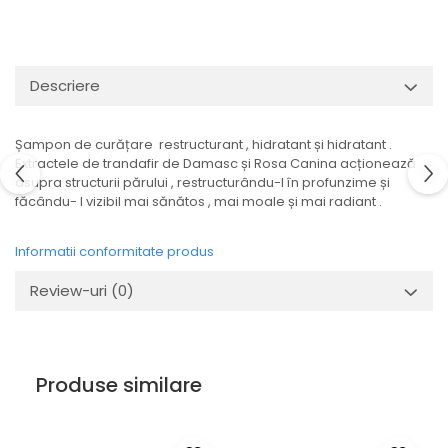
Descriere
Șampon de curățare restructurant , hidratant și hidratant .
Extractele de trandafir de Damasc și Rosa Canina acționează
asupra structurii părului , restructurându-l în profunzime și
făcându- l vizibil mai sănătos , mai moale și mai radiant .
Informatii conformitate produs
Review-uri
(0)
Produse similare