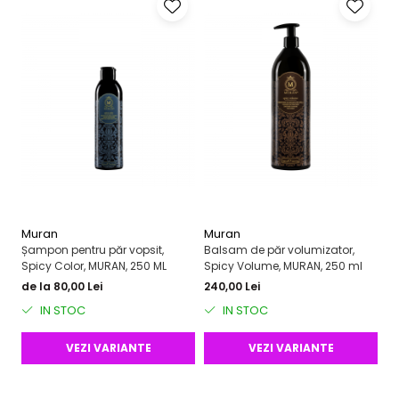
Muran
Muran
M
Șampon pentru păr vopsit,
Balsam de păr volumizator,
Ba
Spicy Color, MURAN, 250 ML
Spicy Volume, MURAN, 250 ml
Co
de la 80,00 Lei
240,00 Lei
22
IN STOC
IN STOC
VEZI VARIANTE
VEZI VARIANTE